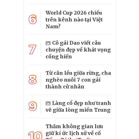
World Cup 2026 chiếu
6
trên kênh nào tại Việt
Nam?
Cô gái Dao viết câu
7
chuyện đẹp về khát vọng
cống hiến
Từ căn lều giữa rừng, cha
8
nghèo nuôi 7 con gái
thành cử nhân
9
Làng cổ đẹp như tranh
vẽ giữa lòng miền Trung
Thăm không gian lưu
10
giữ kí ức lịch sử về cố