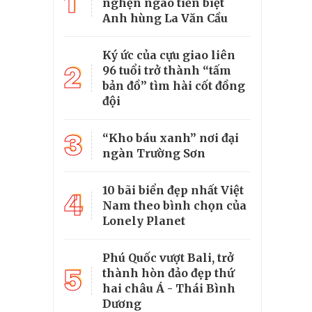
1
nghẹn ngào tiễn biệt
Anh hùng La Văn Cầu
Ký ức của cựu giao liên
2
96 tuổi trở thành “tấm
bản đồ” tìm hài cốt đồng
đội
3
“Kho báu xanh” nơi đại
ngàn Trường Sơn
10 bãi biển đẹp nhất Việt
4
Nam theo bình chọn của
Lonely Planet
Phú Quốc vượt Bali, trở
5
thành hòn đảo đẹp thứ
hai châu Á - Thái Bình
Dương