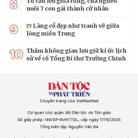
8
Từ căn lều giữa rừng, cha nghèo
nuôi 7 con gái thành cử nhân
9
Làng cổ đẹp như tranh vẽ giữa
lòng miền Trung
10
Thăm không gian lưu giữ kí ức lịch
sử về cố Tổng Bí thư Trường Chinh
Chuyên trang của VietNamNet
Cơ quan chủ quản: Bộ Dân tộc và Tôn giáo
Số giấy phép: 146/GP-BVHTTDL, cấp ngày 17/10/2025
Tổng biên tập: Nguyễn Văn Bá