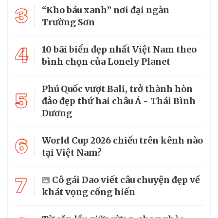
3
“Kho báu xanh” nơi đại ngàn
Trường Sơn
4
10 bãi biển đẹp nhất Việt Nam theo
bình chọn của Lonely Planet
Phú Quốc vượt Bali, trở thành hòn
5
đảo đẹp thứ hai châu Á - Thái Bình
Dương
6
World Cup 2026 chiếu trên kênh nào
tại Việt Nam?
7
Cô gái Dao viết câu chuyện đẹp về
khát vọng cống hiến