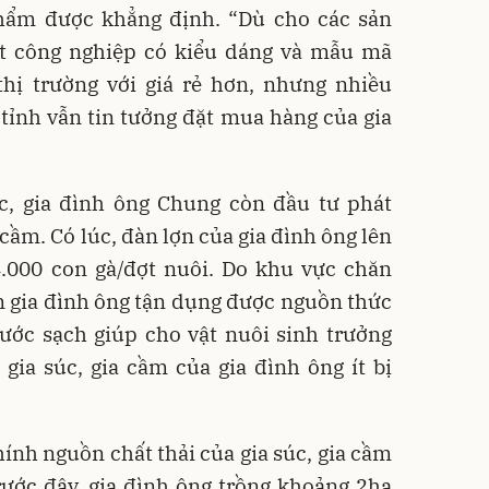
hẩm được khẳng định. “Dù cho các sản
t công nghiệp có kiểu dáng và mẫu mã
thị trường với giá rẻ hơn, nhưng nhiều
tỉnh vẫn tin tưởng đặt mua hàng của gia
, gia đình ông Chung còn đầu tư phát
 cầm. Có lúc, đàn lợn của gia đình ông lên
.000 con gà/đợt nuôi. Do khu vực chăn
n gia đình ông tận dụng được nguồn thức
ước sạch giúp cho vật nuôi sinh trưởng
ia súc, gia cầm của gia đình ông ít bị
nh nguồn chất thải của gia súc, gia cầm
Trước đây, gia đình ông trồng khoảng 2ha