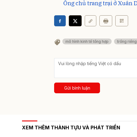
Ông chủ trang trại ở Xuân 
mô hình kinh tế tổng hợp
trồng riềng
Gửi bình luận
XEM THÊM THÀNH TỰU VÀ PHÁT TRIỂN