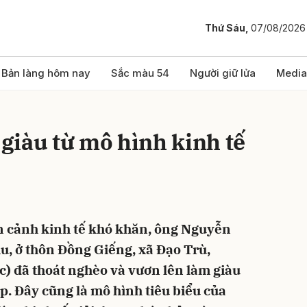
Thứ Sáu,
07/08/2026
bình luận
Bản làng hôm nay
Sắc màu 54
Người giữ lửa
Media
giàu từ mô hình kinh tế
n cảnh kinh tế khó khăn, ông Nguyễn
Hủy
G
u, ở thôn Đồng Giếng, xã Đạo Trù,
) đã thoát nghèo và vươn lên làm giàu
p. Đây cũng là mô hình tiêu biểu của