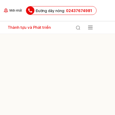
Đường dây nóng:
02437674981
Mới nhất
Thành tựu và Phát triển
ửi