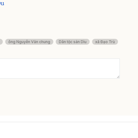
Du
ông Nguyễn Văn chung
Dân tộc sán Dìu
xã Đạo Trù