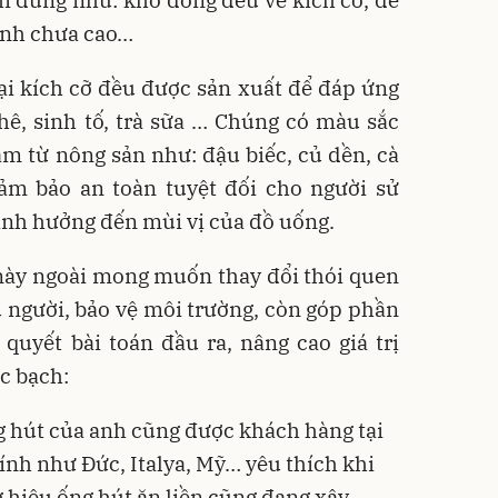
i dùng như: khó đồng đều về kích cỡ, dễ
sinh chưa cao…
oại kích cỡ đều được sản xuất để đáp ứng
ê, sinh tố, trà sữa … Chúng có màu sắc
m từ nông sản như: đậu biếc, củ dền, cà
đảm bảo an toàn tuyệt đối cho người sử
nh hưởng đến mùi vị của đồ uống.
 này ngoài mong muốn thay đổi thói quen
 người, bảo vệ môi trường, còn góp phần
quyết bài toán đầu ra, nâng cao giá trị
c bạch:
g hút của anh cũng được khách hàng tại
ính như Đức, Italya, Mỹ… yêu thích khi
hiệu ống hút ăn liền cũng đang xây