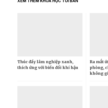
XEM THÊM KHOA HỌC TỚI BẢN
Thúc đẩy lâm nghiệp xanh,
Ra mắt 
thích ứng với biến đổi khí hậu
phòng, c
không g