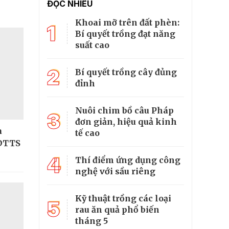
ĐỌC NHIỀU
Khoai mỡ trên đất phèn:
1
Bí quyết trồng đạt năng
suất cao
2
Bí quyết trồng cây đủng
đỉnh
Nuôi chim bồ câu Pháp
3
đơn giản, hiệu quả kinh
a
tế cao
 DTTS
4
Thí điểm ứng dụng công
nghệ với sầu riêng
Kỹ thuật trồng các loại
5
rau ăn quả phổ biến
tháng 5