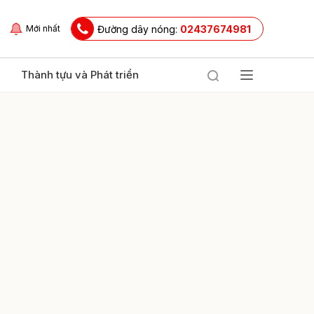
Đường dây nóng:
02437674981
Mới nhất
Thành tựu và Phát triển
ửi