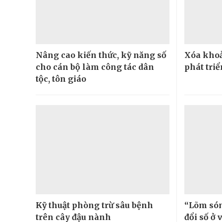
Nâng cao kiến thức, kỹ năng số
Xóa khoả
cho cán bộ làm công tác dân
phát tri
tộc, tôn giáo
Kỹ thuật phòng trừ sâu bệnh
“Lõm són
trên cây đậu nành
đổi số ở 