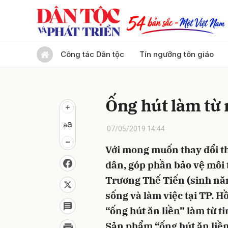
Gửi 
Công tác Dân tộc
Tín ngưỡng tôn giáo
Ống hút làm từ 
07/05/2019 14:44
Với mong muốn thay đổi t
dân, góp phần bảo vệ môi 
Trương Thế Tiến (sinh nă
sống và làm việc tại TP. H
“ống hút ăn liền” làm từ ti
Sản phẩm “ống hút ăn liề