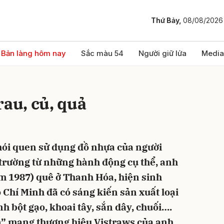
Thứ Bảy,
08/08/2026
bình luận
Bản làng hôm nay
Sắc màu 54
Người giữ lửa
Media
rau, củ, quả
hói quen sử dụng đồ nhựa của người
trường từ những hành động cụ thể, anh
Hủy
G
m 1987) quê ở Thanh Hóa, hiện sinh
ồ Chí Minh đã có sáng kiến sản xuất loại
nh bột gạo, khoai tây, sắn dây, chuối….
n” mang thương hiệu Vistraws của anh