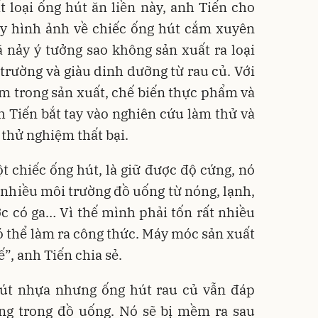
t loại ống hút ăn liền này, anh Tiến cho
ấy hình ảnh về chiếc ống hút cắm xuyên
 nảy ý tưởng sao không sản xuất ra loại
 trường và giàu dinh dưỡng từ rau củ. Với
ệm trong sản xuất, chế biến thực phẩm và
 Tiến bắt tay vào nghiên cứu làm thử và
 thử nghiệm thất bại.
t chiếc ống hút, là giữ được độ cứng, nó
g nhiều môi trường đồ uống từ nóng, lạnh,
c có ga… Vì thế mình phải tốn rất nhiều
ó thể làm ra công thức. Máy móc sản xuất
”, anh Tiến chia sẻ.
út nhựa nhưng ống hút rau củ vẫn đáp
ụng trong đồ uống. Nó sẽ bị mềm ra sau