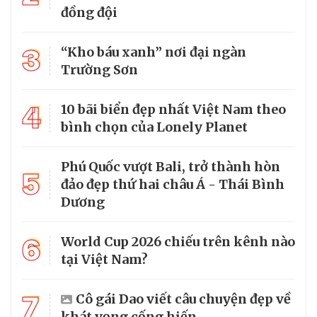
đồng đội
3
“Kho báu xanh” nơi đại ngàn
Trường Sơn
4
10 bãi biển đẹp nhất Việt Nam theo
bình chọn của Lonely Planet
Phú Quốc vượt Bali, trở thành hòn
5
đảo đẹp thứ hai châu Á - Thái Bình
Dương
6
World Cup 2026 chiếu trên kênh nào
tại Việt Nam?
7
Cô gái Dao viết câu chuyện đẹp về
khát vọng cống hiến