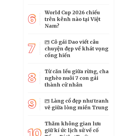
World Cup 2026 chiếu
6
trên kênh nào tại Việt
Nam?
Cô gái Dao viết câu
7
chuyện đẹp về khát vọng
cống hiến
Từ căn lều giữa rừng, cha
8
nghèo nuôi 7 con gái
thành cử nhân
9
Làng cổ đẹp như tranh
vẽ giữa lòng miền Trung
Thăm không gian lưu
10
giữ kí ức lịch sử về cố