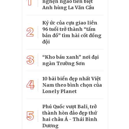
1
nghẹn ngào tiễn biệt
Anh hùng La Văn Cầu
Ký ức của cựu giao liên
2
96 tuổi trở thành “tấm
bản đồ” tìm hài cốt đồng
đội
3
“Kho báu xanh” nơi đại
ngàn Trường Sơn
10 bãi biển đẹp nhất Việt
4
Nam theo bình chọn của
Lonely Planet
Phú Quốc vượt Bali, trở
5
thành hòn đảo đẹp thứ
hai châu Á - Thái Bình
Dương