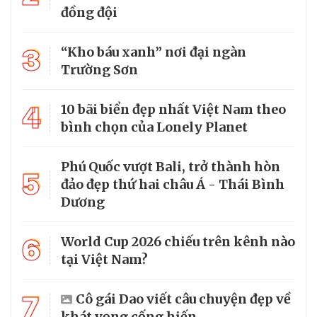
đồng đội
3
“Kho báu xanh” nơi đại ngàn
Trường Sơn
4
10 bãi biển đẹp nhất Việt Nam theo
bình chọn của Lonely Planet
Phú Quốc vượt Bali, trở thành hòn
5
đảo đẹp thứ hai châu Á - Thái Bình
Dương
6
World Cup 2026 chiếu trên kênh nào
tại Việt Nam?
7
Cô gái Dao viết câu chuyện đẹp về
khát vọng cống hiến