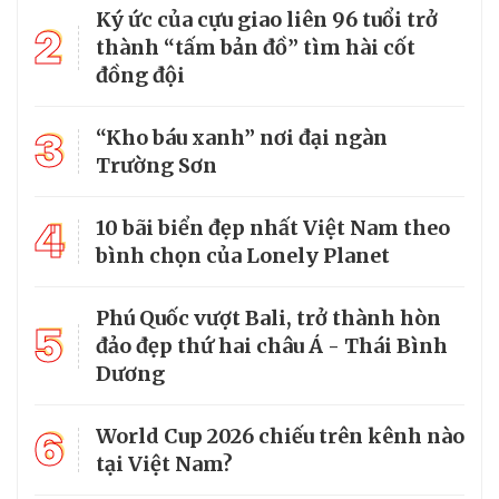
Ký ức của cựu giao liên 96 tuổi trở
2
thành “tấm bản đồ” tìm hài cốt
đồng đội
3
“Kho báu xanh” nơi đại ngàn
Trường Sơn
4
10 bãi biển đẹp nhất Việt Nam theo
bình chọn của Lonely Planet
Phú Quốc vượt Bali, trở thành hòn
5
đảo đẹp thứ hai châu Á - Thái Bình
Dương
6
World Cup 2026 chiếu trên kênh nào
tại Việt Nam?