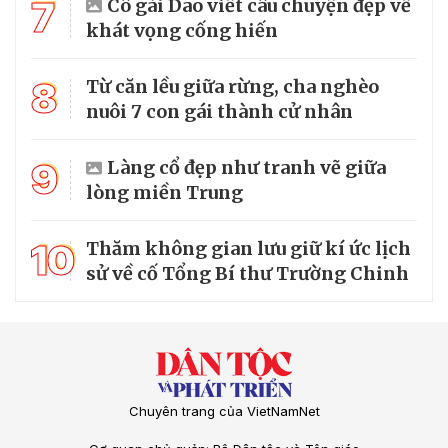
7
Cô gái Dao viết câu chuyện đẹp về
khát vọng cống hiến
8
Từ căn lều giữa rừng, cha nghèo
nuôi 7 con gái thành cử nhân
9
Làng cổ đẹp như tranh vẽ giữa
lòng miền Trung
10
Thăm không gian lưu giữ kí ức lịch
sử về cố Tổng Bí thư Trường Chinh
Chuyên trang của VietNamNet