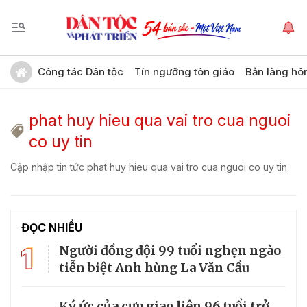
Công tác Dân tộc
Tín ngưỡng tôn giáo
Bản làng hô
phat huy hieu qua vai tro cua nguoi
co uy tin
Cập nhập tin tức phat huy hieu qua vai tro cua nguoi co uy tin
ĐỌC NHIỀU
1
Người đồng đội 99 tuổi nghẹn ngào
tiễn biệt Anh hùng La Văn Cầu
Ký ức của cựu giao liên 96 tuổi trở