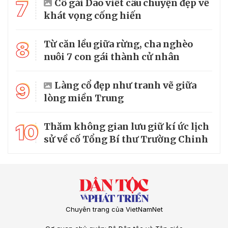
7
Cô gái Dao viết câu chuyện đẹp về
khát vọng cống hiến
8
Từ căn lều giữa rừng, cha nghèo
nuôi 7 con gái thành cử nhân
9
Làng cổ đẹp như tranh vẽ giữa
lòng miền Trung
10
Thăm không gian lưu giữ kí ức lịch
sử về cố Tổng Bí thư Trường Chinh
Chuyên trang của VietNamNet