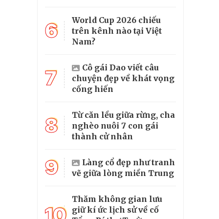
World Cup 2026 chiếu
6
trên kênh nào tại Việt
Nam?
Cô gái Dao viết câu
7
chuyện đẹp về khát vọng
cống hiến
Từ căn lều giữa rừng, cha
8
nghèo nuôi 7 con gái
thành cử nhân
9
Làng cổ đẹp như tranh
vẽ giữa lòng miền Trung
Thăm không gian lưu
10
giữ kí ức lịch sử về cố