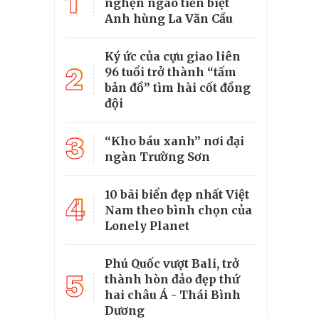
1
nghẹn ngào tiễn biệt
Anh hùng La Văn Cầu
Ký ức của cựu giao liên
2
96 tuổi trở thành “tấm
bản đồ” tìm hài cốt đồng
đội
3
“Kho báu xanh” nơi đại
ngàn Trường Sơn
10 bãi biển đẹp nhất Việt
4
Nam theo bình chọn của
Lonely Planet
Phú Quốc vượt Bali, trở
5
thành hòn đảo đẹp thứ
hai châu Á - Thái Bình
Dương