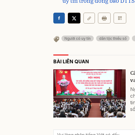
uy tín trong đồng bào DTTS
Người có uy tín
dân tộc thiểu số
BÀI LIÊN QUAN
C
v
N
c
ti
s