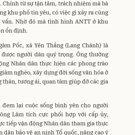
 Chính từ sự tận tâm, trách nhiệm mà bà
g khu phố tin yêu, có việc gì xảy ra cũng
ư vấn. Nhờ đó mà tình hình ANTT ở khu
n ổn định.
gàm Pốc, xã Yên Thắng (Lang Chánh) là
, được người dân quý trọng. Ông thường
động Nhân dân thực hiện các phong trào
, giảm nghèo, xây dựng đời sống văn hóa ở
 thân, tương ái, quan tâm giúp đỡ các gia
, đem lại cuộc sống bình yên cho người
, ông Lâm tích cực phối hợp với cấp ủy,
ực tiếp vận động Nhân dân tham gia thực
àn dân bảo vệ an ninh Tổ quốc, nâng cao ý