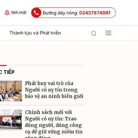
Đường dây nóng:
02437674981
Mới nhất
Thành tựu và Phát triển
 TIẾP
Phát huy vai trò của
Người có uy tín trong
bảo vệ an ninh biên giới
ửi
Chính sách mới với
Người có uy tín: Trao
đúng người, đúng công
cụ để giữ vững niềm tin