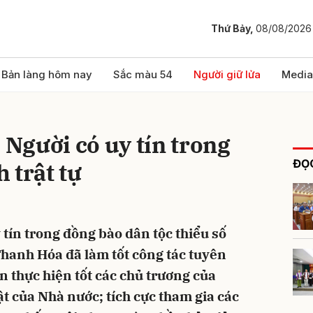
Thứ Bảy,
08/08/2026
bình luận
Bản làng hôm nay
Sắc màu 54
Người giữ lửa
Media
 Người có uy tín trong
ĐỌC
 trật tự
 tín trong đồng bào dân tộc thiểu số
Hủy
G
Thanh Hóa đã làm tốt công tác tuyên
 thực hiện tốt các chủ trương của
t của Nhà nước; tích cực tham gia các