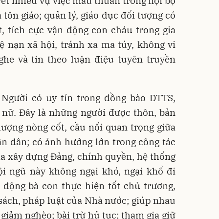
uyết nhiều vụ việc mâu thuẫn trong nội bộ
 tôn giáo; quản lý, giáo dục đối tượng có
, tích cực vận động con cháu trong gia
ệ nạn xã hội, tránh xa ma túy, không vi
he và tin theo luận điệu tuyên truyền
Người có uy tín trong đồng bào DTTS,
 nữ. Đây là những người được thôn, bản
 lượng nòng cốt, cầu nối quan trọng giữa
n dân; có ảnh hưởng lớn trong công tác
a xây dựng Đảng, chính quyền, hệ thống
ội ngũ này không ngại khó, ngại khổ đi
 động bà con thực hiện tốt chủ trương,
sách, pháp luật của Nhà nước; giúp nhau
, giảm nghèo; bài trừ hủ tục; tham gia giữ