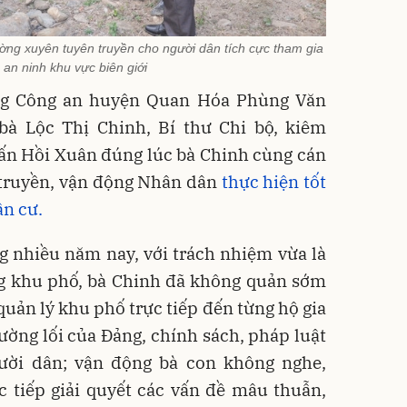
ờng xuyên tuyên truyền cho người dân tích cực tham gia
 an ninh khu vực biên giới
ởng Công an huyện Quan Hóa Phùng Văn
bà Lộc Thị Chinh, Bí thư Chi bộ, kiêm
rấn Hồi Xuân đúng lúc bà Chinh cùng cán
 truyền, vận động Nhân dân
thực hiện tốt
ân cư.
g nhiều năm nay, với trách nhiệm vừa là
ng khu phố, bà Chinh đã không quản sớm
quản lý khu phố trực tiếp đến từng hộ gia
ường lối của Đảng, chính sách, pháp luật
ười dân; vận động bà con không nghe,
c tiếp giải quyết các vấn đề mâu thuẫn,