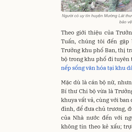
Người có uy tín huyện Mường Lát thư
bảo vệ
Theo giới thiệu của Trư
Tuấn, chúng tôi đến gặp 
Trưởng khu phố Ban, thị t
bộ trong khu phố đi tuyên
nếp sống văn hóa tại khu d
Mặc dù là cán bộ nữ, nhưn
Bí thư Chi bộ vừa là Trưở
khuya vất vả, cùng với ban 
đình, để đưa chủ trương, đ
của Nhà nước đến với ng
không tin theo kẻ xấu; trự