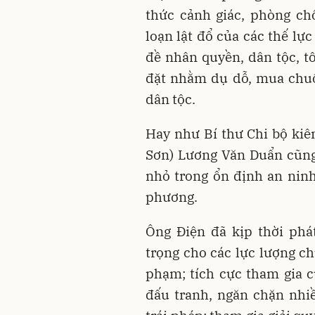
thức cảnh giác, phòng ch
loạn lật đổ của các thế lự
đề nhân quyền, dân tộc, tô
đặt nhằm dụ dỗ, mua chuộc
dân tộc.
Hay như Bí thư Chi bộ ki
Sơn) Lương Văn Duẩn cũng
nhỏ trong ổn định an ninh 
phương.
Ông Điện đã kịp thời phá
trọng cho các lực lượng ch
phạm; tích cực tham gia 
đấu tranh, ngăn chặn nhiề