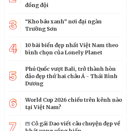
đồng đội
3
“Kho báu xanh” nơi đại ngàn
Trường Sơn
4
10 bãi biển đẹp nhất Việt Nam theo
bình chọn của Lonely Planet
Phú Quốc vượt Bali, trở thành hòn
5
đảo đẹp thứ hai châu Á - Thái Bình
Dương
6
World Cup 2026 chiếu trên kênh nào
tại Việt Nam?
7
Cô gái Dao viết câu chuyện đẹp về
khát vọng cống hiến