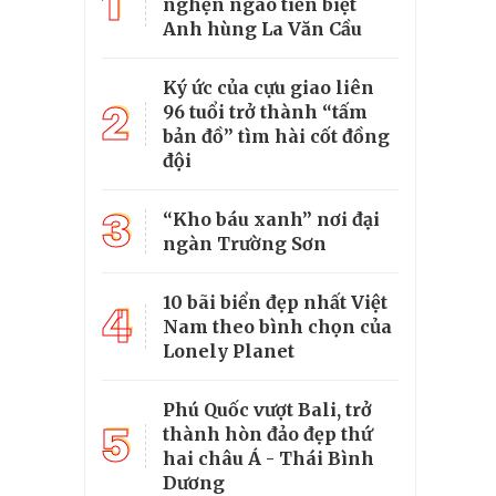
1
nghẹn ngào tiễn biệt
Anh hùng La Văn Cầu
Ký ức của cựu giao liên
2
96 tuổi trở thành “tấm
bản đồ” tìm hài cốt đồng
đội
3
“Kho báu xanh” nơi đại
ngàn Trường Sơn
10 bãi biển đẹp nhất Việt
4
Nam theo bình chọn của
Lonely Planet
Phú Quốc vượt Bali, trở
5
thành hòn đảo đẹp thứ
hai châu Á - Thái Bình
Dương