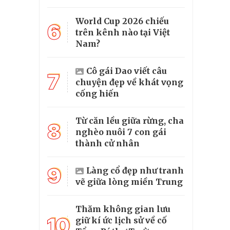
World Cup 2026 chiếu
6
trên kênh nào tại Việt
Nam?
Cô gái Dao viết câu
7
chuyện đẹp về khát vọng
cống hiến
Từ căn lều giữa rừng, cha
8
nghèo nuôi 7 con gái
thành cử nhân
9
Làng cổ đẹp như tranh
vẽ giữa lòng miền Trung
Thăm không gian lưu
10
giữ kí ức lịch sử về cố