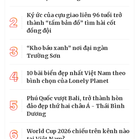
Ký ức của cựu giao liên 96 tuổi trở
2
thành “tấm bản đồ” tìm hài cốt
đồng đội
3
“Kho báu xanh” nơi đại ngàn
Trường Sơn
4
10 bãi biển đẹp nhất Việt Nam theo
bình chọn của Lonely Planet
Phú Quốc vượt Bali, trở thành hòn
5
đảo đẹp thứ hai châu Á - Thái Bình
Dương
6
World Cup 2026 chiếu trên kênh nào
tại Việt Nam?