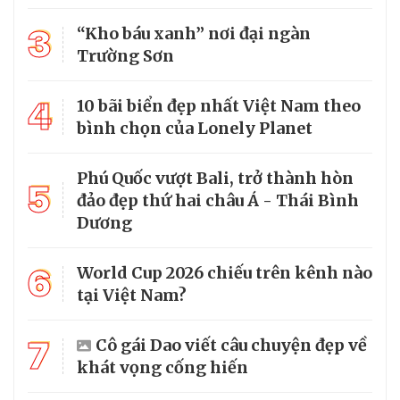
3
“Kho báu xanh” nơi đại ngàn
Trường Sơn
4
10 bãi biển đẹp nhất Việt Nam theo
bình chọn của Lonely Planet
Phú Quốc vượt Bali, trở thành hòn
5
đảo đẹp thứ hai châu Á - Thái Bình
Dương
6
World Cup 2026 chiếu trên kênh nào
tại Việt Nam?
7
Cô gái Dao viết câu chuyện đẹp về
khát vọng cống hiến