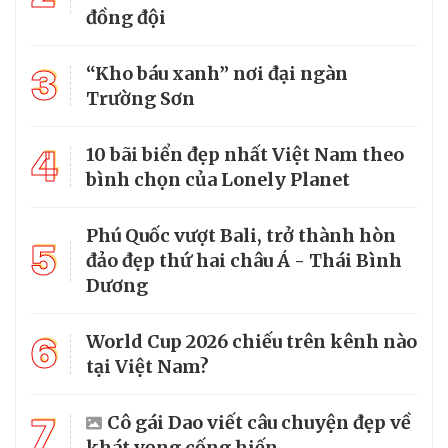
đồng đội
3
“Kho báu xanh” nơi đại ngàn
Trường Sơn
4
10 bãi biển đẹp nhất Việt Nam theo
bình chọn của Lonely Planet
Phú Quốc vượt Bali, trở thành hòn
5
đảo đẹp thứ hai châu Á - Thái Bình
Dương
6
World Cup 2026 chiếu trên kênh nào
tại Việt Nam?
7
Cô gái Dao viết câu chuyện đẹp về
khát vọng cống hiến