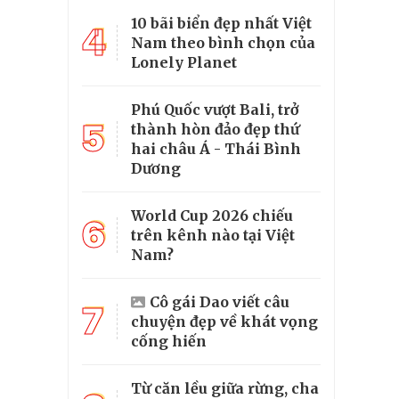
10 bãi biển đẹp nhất Việt
4
Nam theo bình chọn của
Lonely Planet
Phú Quốc vượt Bali, trở
5
thành hòn đảo đẹp thứ
hai châu Á - Thái Bình
Dương
World Cup 2026 chiếu
6
trên kênh nào tại Việt
Nam?
Cô gái Dao viết câu
7
chuyện đẹp về khát vọng
cống hiến
Từ căn lều giữa rừng, cha