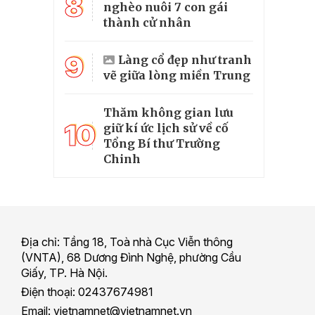
8
nghèo nuôi 7 con gái
thành cử nhân
9
Làng cổ đẹp như tranh
vẽ giữa lòng miền Trung
Thăm không gian lưu
10
giữ kí ức lịch sử về cố
Tổng Bí thư Trường
Chinh
Địa chỉ: Tầng 18, Toà nhà Cục Viễn thông
(VNTA), 68 Dương Đình Nghệ, phường Cầu
Giấy, TP. Hà Nội.
Điện thoại: 02437674981
Email: vietnamnet@vietnamnet.vn