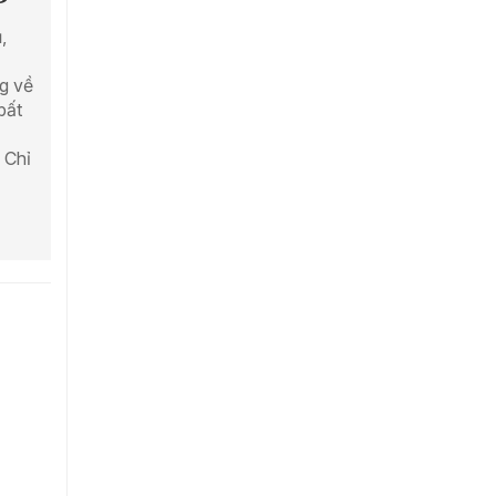
,
g về
bất
 Chỉ