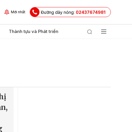
Đường dây nóng:
02437674981
Mới nhất
Thành tựu và Phát triển
hị
ản,
g