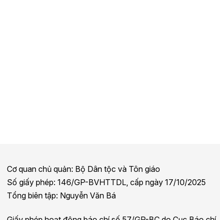
Cơ quan chủ quản: Bộ Dân tộc và Tôn giáo
Số giấy phép: 146/GP-BVHTTDL, cấp ngày 17/10/2025
Tổng biên tập: Nguyễn Văn Bá
Giấy phép hoạt động báo chí số 57/GP-BC do Cục Báo chí,