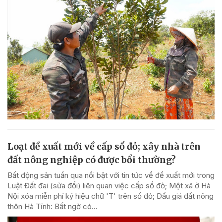
Loạt đề xuất mới về cấp sổ đỏ; xây nhà trên
đất nông nghiệp có được bổi thường?
Bất động sản tuần qua nổi bật với tin tức về đề xuất mới trong
Luật Đất đai (sửa đổi) liên quan việc cấp sổ đỏ; Một xã ở Hà
Nội xóa miễn phí ký hiệu chữ 'T' trên sổ đỏ; Đấu giá đất nông
thôn Hà Tĩnh: Bất ngờ có...