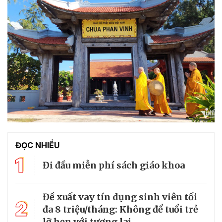
ĐỌC NHIỀU
1
Đi đầu miễn phí sách giáo khoa
Đề xuất vay tín dụng sinh viên tối
2
đa 8 triệu/tháng: Không để tuổi trẻ
lỡ hẹn với tương lai