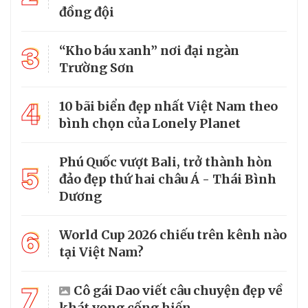
đồng đội
3
“Kho báu xanh” nơi đại ngàn
Trường Sơn
4
10 bãi biển đẹp nhất Việt Nam theo
bình chọn của Lonely Planet
Phú Quốc vượt Bali, trở thành hòn
5
đảo đẹp thứ hai châu Á - Thái Bình
Dương
6
World Cup 2026 chiếu trên kênh nào
tại Việt Nam?
7
Cô gái Dao viết câu chuyện đẹp về
khát vọng cống hiến