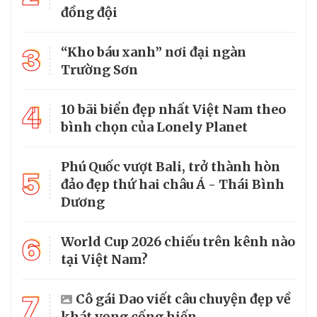
đồng đội
3
“Kho báu xanh” nơi đại ngàn
Trường Sơn
4
10 bãi biển đẹp nhất Việt Nam theo
bình chọn của Lonely Planet
Phú Quốc vượt Bali, trở thành hòn
5
đảo đẹp thứ hai châu Á - Thái Bình
Dương
6
World Cup 2026 chiếu trên kênh nào
tại Việt Nam?
7
Cô gái Dao viết câu chuyện đẹp về
khát vọng cống hiến