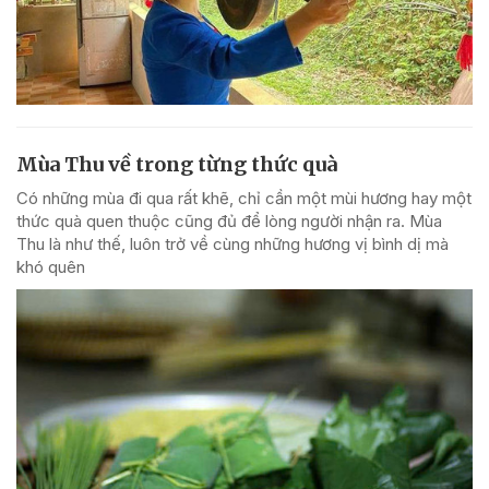
Mùa Thu về trong từng thức quà
Có những mùa đi qua rất khẽ, chỉ cần một mùi hương hay một
thức quà quen thuộc cũng đủ để lòng người nhận ra. Mùa
Thu là như thế, luôn trở về cùng những hương vị bình dị mà
khó quên