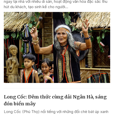
ngay tại nhà với nhiều di sản, hoạt động văn hóa đặc sắc thu
hút du khách, tạo sinh kế cho người...
Long Cốc: Đêm thức cùng dải Ngân Hà, sáng
đón biển mây
Long Cốc (Phú Thọ) nổi tiếng với những đồi chè bát úp xanh