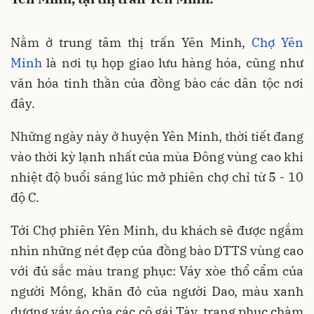
Nằm ở trung tâm thị trấn Yên Minh,
Chợ Yên
Minh
là nơi tụ họp giao lưu hàng hóa, cũng như
văn hóa tinh thần của đồng bào các dân tộc nơi
đây.
Những ngày này ở huyện Yên Minh, thời tiết đang
vào thời kỳ lạnh nhất của mùa Đông vùng cao khi
nhiệt độ buổi sáng lúc mở phiên chợ chỉ từ 5 - 10
độ C.
Tới Chợ phiên Yên Minh, du khách sẽ được ngắm
nhìn những nét đẹp của đồng bào DTTS vùng cao
với đủ sắc màu trang phục: Váy xòe thổ cẩm của
người Mông, khăn đỏ của người Dao, màu xanh
dương váy áo của các cô gái Tày, trang phục chàm