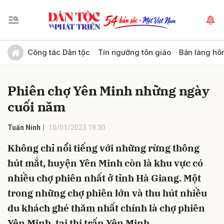
Gửi bình luận
Công tác Dân tộc
Tín ngưỡng tôn giáo
Bản làng hô
Phiên chợ Yên Minh những ngày
cuối năm
Tuấn Ninh
10/01/2023 19:30
Không chỉ nổi tiếng với những rừng thông
Hủy
Gửi
hút mắt, huyện Yên Minh còn là khu vực có
nhiều chợ phiên nhất ở tỉnh Hà Giang. Một
trong những chợ phiên lớn và thu hút nhiều
du khách ghé thăm nhất chính là chợ phiên
Yên Minh, tại thị trấn Yên Minh.