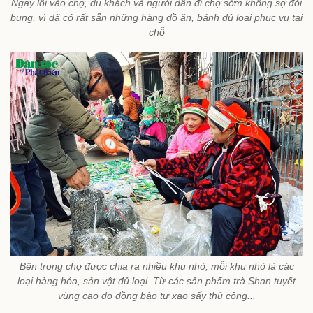
Ngay lối vào chợ, du khách và người dân đi chợ sớm không sợ đói
bụng, vì đã có rất sẵn những hàng đồ ăn, bánh đủ loại phục vụ tại
chỗ
Bên trong chợ được chia ra nhiều khu nhỏ, mỗi khu nhỏ là các
loại hàng hóa, sản vật đủ loại. Từ các sản phẩm trà Shan tuyết
vùng cao do đồng bào tự xao sấy thủ công...