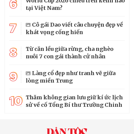
6
World Cup 2026 chiếu trên kênh nào
tại Việt Nam?
7
Cô gái Dao viết câu chuyện đẹp về
khát vọng cống hiến
8
Từ căn lều giữa rừng, cha nghèo
nuôi 7 con gái thành cử nhân
9
Làng cổ đẹp như tranh vẽ giữa
lòng miền Trung
10
Thăm không gian lưu giữ kí ức lịch
sử về cố Tổng Bí thư Trường Chinh