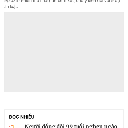
9/2025 (Phiên thứ nhất) để xem xét, cho ý kiến đối với 9 dự
án luật.
ĐỌC NHIỀU
Người đồng đội 99 tuổi nghẹn ngào