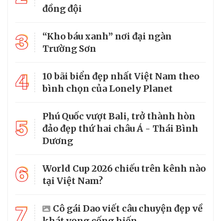
đồng đội
3
“Kho báu xanh” nơi đại ngàn
Trường Sơn
4
10 bãi biển đẹp nhất Việt Nam theo
bình chọn của Lonely Planet
Phú Quốc vượt Bali, trở thành hòn
5
đảo đẹp thứ hai châu Á - Thái Bình
Dương
6
World Cup 2026 chiếu trên kênh nào
tại Việt Nam?
7
Cô gái Dao viết câu chuyện đẹp về
khát vọng cống hiến