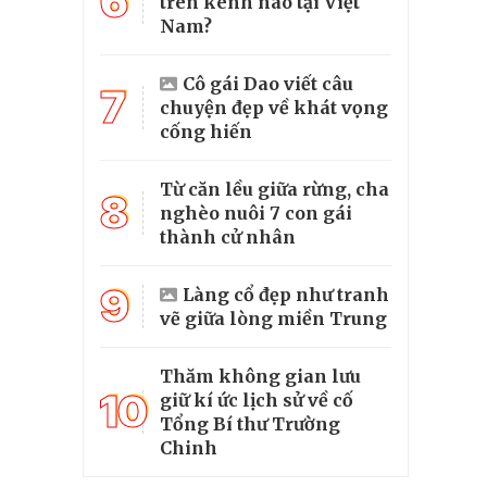
6
trên kênh nào tại Việt
Nam?
Cô gái Dao viết câu
7
chuyện đẹp về khát vọng
cống hiến
Từ căn lều giữa rừng, cha
8
nghèo nuôi 7 con gái
thành cử nhân
9
Làng cổ đẹp như tranh
vẽ giữa lòng miền Trung
Thăm không gian lưu
10
giữ kí ức lịch sử về cố
Tổng Bí thư Trường
Chinh