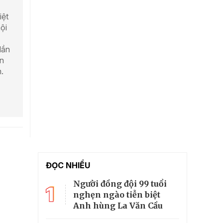
iệt
ội
lần
ến
.
ĐỌC NHIỀU
Người đồng đội 99 tuổi
1
nghẹn ngào tiễn biệt
Anh hùng La Văn Cầu