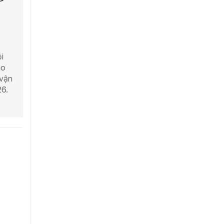
i
áo
 vận
6.