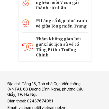
8
nghèo nuôi 7 con gái
thành cử nhân
9
Làng cổ đẹp như tranh
vẽ giữa lòng miền Trung
Thăm không gian lưu
10
giữ kí ức lịch sử về cố
Tổng Bí thư Trường
Chinh
Địa chỉ: Tầng 18, Toà nhà Cục Viễn thông
(VNTA), 68 Dương Đình Nghệ, phường Cầu
Giấy, TP. Hà Nội.
Điện thoại: 02437674981
Email: vietnamnet@vietnamnet.vn