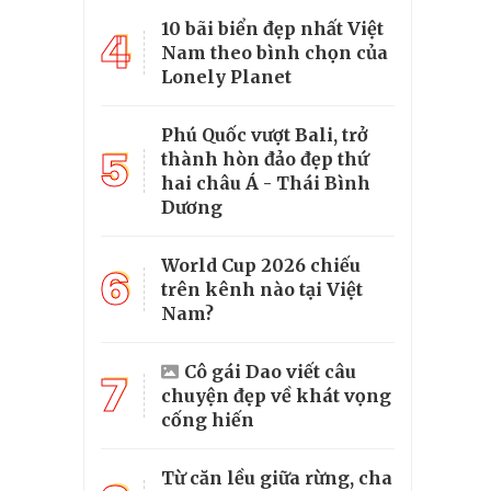
10 bãi biển đẹp nhất Việt
4
Nam theo bình chọn của
Lonely Planet
Phú Quốc vượt Bali, trở
5
thành hòn đảo đẹp thứ
hai châu Á - Thái Bình
Dương
World Cup 2026 chiếu
6
trên kênh nào tại Việt
Nam?
Cô gái Dao viết câu
7
chuyện đẹp về khát vọng
cống hiến
Từ căn lều giữa rừng, cha