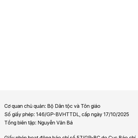
Cơ quan chủ quản: Bộ Dân tộc và Tôn giáo
Số giấy phép: 146/GP-BVHTTDL, cấp ngày 17/10/2025
Tổng biên tập: Nguyễn Văn Bá
Giấy phép hoạt động báo chí số 57/GP-BC do Cục Báo chí,