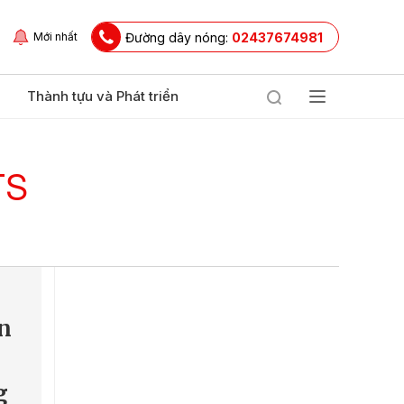
Đường dây nóng:
02437674981
Mới nhất
Thành tựu và Phát triển
TS
n
g