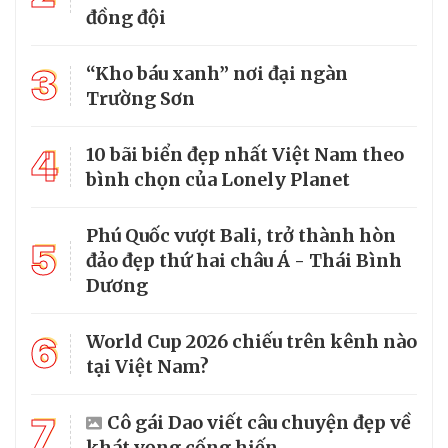
đồng đội
3
“Kho báu xanh” nơi đại ngàn
Trường Sơn
4
10 bãi biển đẹp nhất Việt Nam theo
bình chọn của Lonely Planet
Phú Quốc vượt Bali, trở thành hòn
5
đảo đẹp thứ hai châu Á - Thái Bình
Dương
6
World Cup 2026 chiếu trên kênh nào
tại Việt Nam?
7
Cô gái Dao viết câu chuyện đẹp về
khát vọng cống hiến