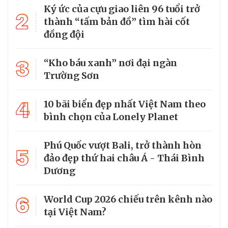
Ký ức của cựu giao liên 96 tuổi trở
2
thành “tấm bản đồ” tìm hài cốt
đồng đội
3
“Kho báu xanh” nơi đại ngàn
Trường Sơn
4
10 bãi biển đẹp nhất Việt Nam theo
bình chọn của Lonely Planet
Phú Quốc vượt Bali, trở thành hòn
5
đảo đẹp thứ hai châu Á - Thái Bình
Dương
6
World Cup 2026 chiếu trên kênh nào
tại Việt Nam?