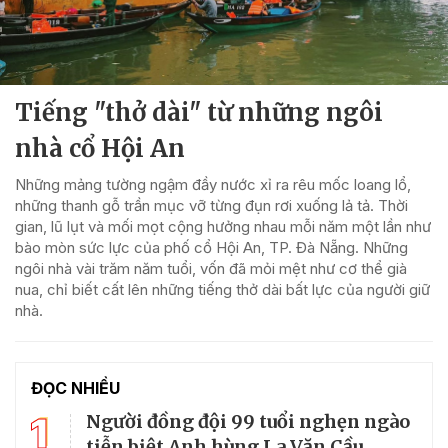
Tiếng "thở dài" từ những ngôi
nhà cổ Hội An
Những mảng tường ngậm đầy nước xỉ ra rêu mốc loang lổ,
những thanh gỗ trần mục vỡ từng đụn rơi xuống lả tả. Thời
gian, lũ lụt và mối mọt cộng hưởng nhau mỗi năm một lần như
bào mòn sức lực của phố cổ Hội An, TP. Đà Nẵng. Những
ngôi nhà vài trăm năm tuổi, vốn đã mỏi mệt như cơ thể già
nua, chỉ biết cất lên những tiếng thở dài bất lực của người giữ
nhà.
ĐỌC NHIỀU
1
Người đồng đội 99 tuổi nghẹn ngào
tiễn biệt Anh hùng La Văn Cầu