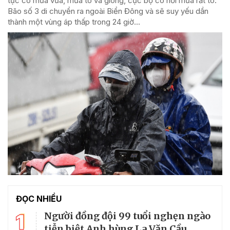
tục có mưa vừa, mưa to và giông, cục bộ có nơi mưa rất to.
Bão số 3 di chuyển ra ngoài Biển Đông và sẽ suy yếu dần
thành một vùng áp thấp trong 24 giờ...
ĐỌC NHIỀU
1
Người đồng đội 99 tuổi nghẹn ngào
tiễn biệt Anh hùng La Văn Cầu