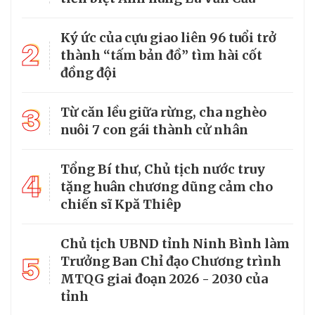
Ký ức của cựu giao liên 96 tuổi trở
2
thành “tấm bản đồ” tìm hài cốt
đồng đội
3
Từ căn lều giữa rừng, cha nghèo
nuôi 7 con gái thành cử nhân
Tổng Bí thư, Chủ tịch nước truy
4
tặng huân chương dũng cảm cho
chiến sĩ Kpă Thiêp
Chủ tịch UBND tỉnh Ninh Bình làm
5
Trưởng Ban Chỉ đạo Chương trình
MTQG giai đoạn 2026 - 2030 của
tỉnh