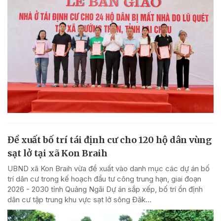
Đề xuất bố trí tái định cư cho 120 hộ dân vùng
sạt lở tại xã Kon Braih
UBND xã Kon Braih vừa đề xuất vào danh mục các dự án bố
trí dân cư trong kế hoạch đầu tư công trung hạn, giai đoạn
2026 - 2030 tỉnh Quảng Ngãi Dự án sắp xếp, bố trí ổn định
dân cư tập trung khu vực sạt lở sông Đăk...