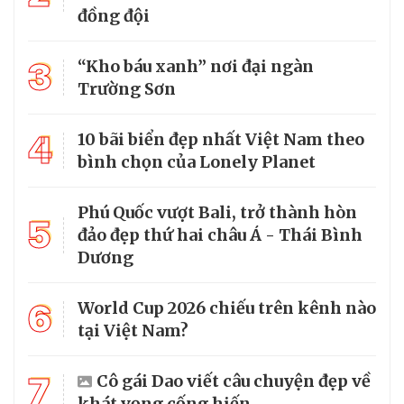
đồng đội
3
“Kho báu xanh” nơi đại ngàn
Trường Sơn
4
10 bãi biển đẹp nhất Việt Nam theo
bình chọn của Lonely Planet
Phú Quốc vượt Bali, trở thành hòn
5
đảo đẹp thứ hai châu Á - Thái Bình
Dương
6
World Cup 2026 chiếu trên kênh nào
tại Việt Nam?
7
Cô gái Dao viết câu chuyện đẹp về
khát vọng cống hiến