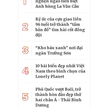
1
nghẹn ngào tiễn biệt
Anh hùng La Văn Cầu
Ký ức của cựu giao liên
2
96 tuổi trở thành “tấm
bản đồ” tìm hài cốt đồng
đội
3
“Kho báu xanh” nơi đại
ngàn Trường Sơn
10 bãi biển đẹp nhất Việt
4
Nam theo bình chọn của
Lonely Planet
Phú Quốc vượt Bali, trở
5
thành hòn đảo đẹp thứ
hai châu Á - Thái Bình
Dương