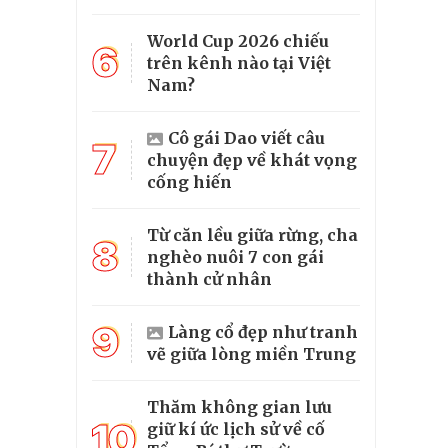
World Cup 2026 chiếu
6
trên kênh nào tại Việt
Nam?
Cô gái Dao viết câu
7
chuyện đẹp về khát vọng
cống hiến
Từ căn lều giữa rừng, cha
8
nghèo nuôi 7 con gái
thành cử nhân
9
Làng cổ đẹp như tranh
vẽ giữa lòng miền Trung
Thăm không gian lưu
10
giữ kí ức lịch sử về cố