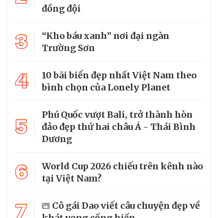
đồng đội
3
“Kho báu xanh” nơi đại ngàn
Trường Sơn
4
10 bãi biển đẹp nhất Việt Nam theo
bình chọn của Lonely Planet
Phú Quốc vượt Bali, trở thành hòn
5
đảo đẹp thứ hai châu Á - Thái Bình
Dương
6
World Cup 2026 chiếu trên kênh nào
tại Việt Nam?
7
Cô gái Dao viết câu chuyện đẹp về
khát vọng cống hiến