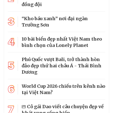
đồng đội
3
“Kho báu xanh” nơi đại ngàn
Trường Sơn
4
10 bãi biển đẹp nhất Việt Nam theo
bình chọn của Lonely Planet
Phú Quốc vượt Bali, trở thành hòn
5
đảo đẹp thứ hai châu Á - Thái Bình
Dương
6
World Cup 2026 chiếu trên kênh nào
tại Việt Nam?
7
Cô gái Dao viết câu chuyện đẹp về
khát vọng cống hiến