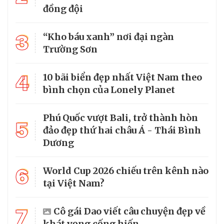
đồng đội
3
“Kho báu xanh” nơi đại ngàn
Trường Sơn
4
10 bãi biển đẹp nhất Việt Nam theo
bình chọn của Lonely Planet
Phú Quốc vượt Bali, trở thành hòn
5
đảo đẹp thứ hai châu Á - Thái Bình
Dương
6
World Cup 2026 chiếu trên kênh nào
tại Việt Nam?
7
Cô gái Dao viết câu chuyện đẹp về
khát vọng cống hiến