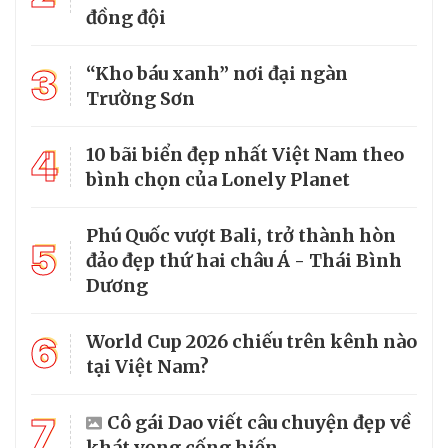
đồng đội
3
“Kho báu xanh” nơi đại ngàn
Trường Sơn
4
10 bãi biển đẹp nhất Việt Nam theo
bình chọn của Lonely Planet
Phú Quốc vượt Bali, trở thành hòn
5
đảo đẹp thứ hai châu Á - Thái Bình
Dương
6
World Cup 2026 chiếu trên kênh nào
tại Việt Nam?
7
Cô gái Dao viết câu chuyện đẹp về
khát vọng cống hiến