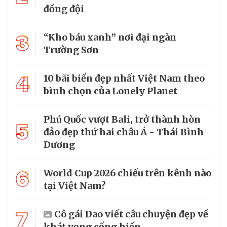
đồng đội
3
“Kho báu xanh” nơi đại ngàn
Trường Sơn
4
10 bãi biển đẹp nhất Việt Nam theo
bình chọn của Lonely Planet
Phú Quốc vượt Bali, trở thành hòn
5
đảo đẹp thứ hai châu Á - Thái Bình
Dương
6
World Cup 2026 chiếu trên kênh nào
tại Việt Nam?
7
Cô gái Dao viết câu chuyện đẹp về
khát vọng cống hiến