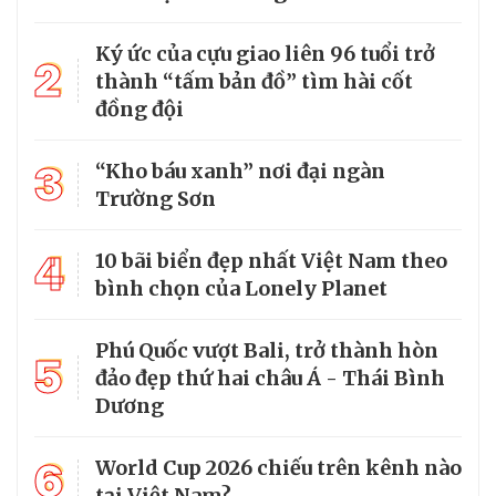
Ký ức của cựu giao liên 96 tuổi trở
2
thành “tấm bản đồ” tìm hài cốt
đồng đội
3
“Kho báu xanh” nơi đại ngàn
Trường Sơn
4
10 bãi biển đẹp nhất Việt Nam theo
bình chọn của Lonely Planet
Phú Quốc vượt Bali, trở thành hòn
5
đảo đẹp thứ hai châu Á - Thái Bình
Dương
6
World Cup 2026 chiếu trên kênh nào
tại Việt Nam?