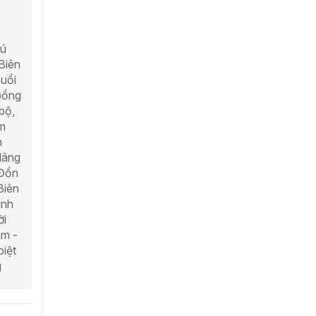
hú
Biên
buổi
 bổng
bộ,
em
h
Nâng
 Đồn
Biên
ình
ời
am -
iệt
g