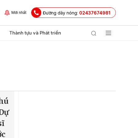
Đường dây nóng:
02437674981
Mới nhất
Thành tựu và Phát triển
hú
 Dự
sĩ
ớc