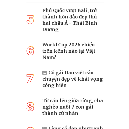
Phú Quốc vượt Bali, trở
5
thành hòn đảo đẹp thứ
hai châu Á - Thái Bình
Dương
World Cup 2026 chiếu
6
trên kênh nào tại Việt
Nam?
Cô gái Dao viết câu
7
chuyện đẹp về khát vọng
cống hiến
Từ căn lều giữa rừng, cha
8
nghèo nuôi 7 con gái
thành cử nhân
Làng cổ đẹp như tranh