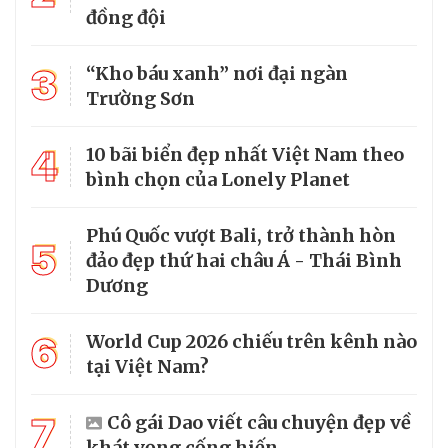
đồng đội
3
“Kho báu xanh” nơi đại ngàn
Trường Sơn
4
10 bãi biển đẹp nhất Việt Nam theo
bình chọn của Lonely Planet
Phú Quốc vượt Bali, trở thành hòn
5
đảo đẹp thứ hai châu Á - Thái Bình
Dương
6
World Cup 2026 chiếu trên kênh nào
tại Việt Nam?
7
Cô gái Dao viết câu chuyện đẹp về
khát vọng cống hiến