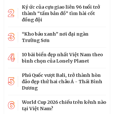
Ký ức của cựu giao liên 96 tuổi trở
2
thành “tấm bản đồ” tìm hài cốt
đồng đội
3
“Kho báu xanh” nơi đại ngàn
Trường Sơn
4
10 bãi biển đẹp nhất Việt Nam theo
bình chọn của Lonely Planet
Phú Quốc vượt Bali, trở thành hòn
5
đảo đẹp thứ hai châu Á - Thái Bình
Dương
6
World Cup 2026 chiếu trên kênh nào
tại Việt Nam?