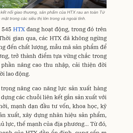
 kết nối giao thương, sản phẩm của HTX rau an toàn Tứ
ặt trong các siêu thị lớn trong và ngoài tỉnh.
ó 545
HTX
đang hoạt động, trong đó trên
Thời gian qua, các HTX đã không ngừng
ộng đến chất lượng, mẫu mã sản phẩm để
ường, trở thành điểm tựa vững chắc trong
p phần nâng cao thu nhập, cải thiện đời
ời lao động.
 trọng nâng cao năng lực sản xuất hàng
 dựng các chuỗi liên kết gắn sản xuất với
hời, mạnh dạn đầu tư vốn, khoa học, kỹ
sản xuất, xây dựng nhãn hiệu sản phẩm,
hủ lực, thế mạnh của địa phương... Từ đó,
doanh của HTX dần ổn định, cung cấp ra