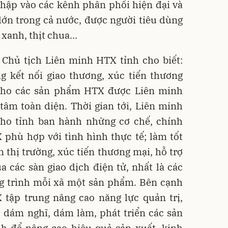
nhập vào các kênh phân phối hiện đại và
 lớn trong cả nước, được người tiêu dùng
xanh, thịt chua...
Chủ tịch Liên minh HTX tỉnh cho biết:
 kết nối giao thương, xúc tiến thương
 cho các sản phẩm HTX được Liên minh
tâm toàn diện. Thời gian tới, Liên minh
ho tỉnh ban hành những cơ chế, chính
 phù hợp với tình hình thực tế; làm tốt
n thị trường, xúc tiến thương mại, hỗ trợ
 các sàn giao dịch điện tử, nhất là các
 trình mỗi xã một sản phẩm. Bên cạnh
 tập trung nâng cao năng lực quản trị,
, dám nghĩ, dám làm, phát triển các sản
h để nâng cao hiệu quả sản xuất, kinh