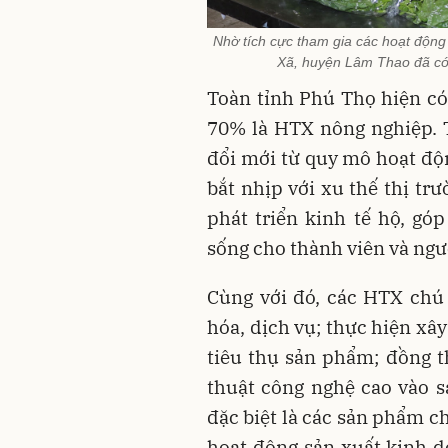
Nhờ tích cực tham gia các hoạt động
Xã, huyện Lâm Thao đã có m
Toàn tỉnh Phú Thọ hiện c
70% là HTX nông nghiệp. 
đổi mới từ quy mô hoạt đ
bắt nhịp với xu thế thị tr
phát triển kinh tế hộ, gó
sống cho thành viên và ngư
Cùng với đó, các HTX chú
hóa, dịch vụ; thực hiện xây
tiêu thụ sản phẩm; đồng t
thuật công nghệ cao vào 
đặc biệt là các sản phẩm c
hoạt động sản xuất kinh 