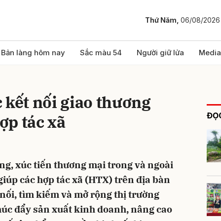
Thứ Năm,
06/08/2026
bình luận
Bản làng hôm nay
Sắc màu 54
Người giữ lửa
Media
 kết nối giao thương
ĐỌC
ợp tác xã
ng, xúc tiến thương mại trong và ngoài
Hủy
G
 giúp các hợp tác xã (HTX) trên địa bàn
 nối, tìm kiếm và mở rộng thị trường
thúc đẩy sản xuất kinh doanh, nâng cao