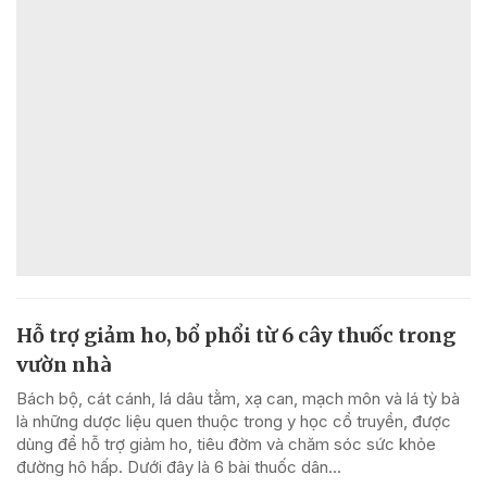
Hỗ trợ giảm ho, bổ phổi từ 6 cây thuốc trong
vườn nhà
Bách bộ, cát cánh, lá dâu tằm, xạ can, mạch môn và lá tỳ bà
là những dược liệu quen thuộc trong y học cổ truyền, được
dùng để hỗ trợ giảm ho, tiêu đờm và chăm sóc sức khỏe
đường hô hấp. Dưới đây là 6 bài thuốc dân...