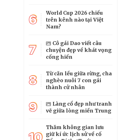
World Cup 2026 chiếu
6
trên kênh nào tại Việt
Nam?
Cô gái Dao viết câu
7
chuyện đẹp về khát vọng
cống hiến
Từ căn lều giữa rừng, cha
8
nghèo nuôi 7 con gái
thành cử nhân
9
Làng cổ đẹp như tranh
vẽ giữa lòng miền Trung
Thăm không gian lưu
10
giữ kí ức lịch sử về cố