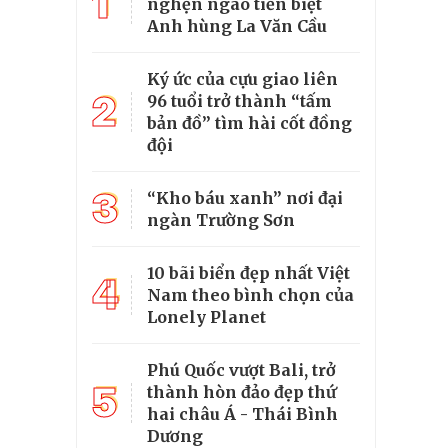
1
nghẹn ngào tiễn biệt
Anh hùng La Văn Cầu
Ký ức của cựu giao liên
2
96 tuổi trở thành “tấm
bản đồ” tìm hài cốt đồng
đội
3
“Kho báu xanh” nơi đại
ngàn Trường Sơn
10 bãi biển đẹp nhất Việt
4
Nam theo bình chọn của
Lonely Planet
Phú Quốc vượt Bali, trở
5
thành hòn đảo đẹp thứ
hai châu Á - Thái Bình
Dương