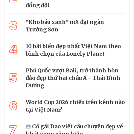
đồng đội
3
“Kho báu xanh” nơi đại ngàn
Trường Sơn
4
10 bãi biển đẹp nhất Việt Nam theo
bình chọn của Lonely Planet
Phú Quốc vượt Bali, trở thành hòn
5
đảo đẹp thứ hai châu Á - Thái Bình
Dương
6
World Cup 2026 chiếu trên kênh nào
tại Việt Nam?
7
Cô gái Dao viết câu chuyện đẹp về
khát vọng cống hiến