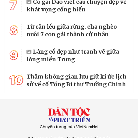
7
Cô gái Dao viết câu chuyện đẹp về
khát vọng cống hiến
8
Từ căn lều giữa rừng, cha nghèo
nuôi 7 con gái thành cử nhân
9
Làng cổ đẹp như tranh vẽ giữa
lòng miền Trung
10
Thăm không gian lưu giữ kí ức lịch
sử về cố Tổng Bí thư Trường Chinh
Chuyên trang của VietNamNet