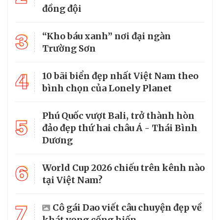
đồng đội
3
“Kho báu xanh” nơi đại ngàn
Trường Sơn
4
10 bãi biển đẹp nhất Việt Nam theo
bình chọn của Lonely Planet
Phú Quốc vượt Bali, trở thành hòn
5
đảo đẹp thứ hai châu Á - Thái Bình
Dương
6
World Cup 2026 chiếu trên kênh nào
tại Việt Nam?
7
Cô gái Dao viết câu chuyện đẹp về
khát vọng cống hiến