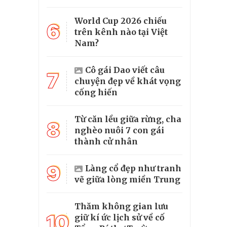
World Cup 2026 chiếu
6
trên kênh nào tại Việt
Nam?
Cô gái Dao viết câu
7
chuyện đẹp về khát vọng
cống hiến
Từ căn lều giữa rừng, cha
8
nghèo nuôi 7 con gái
thành cử nhân
9
Làng cổ đẹp như tranh
vẽ giữa lòng miền Trung
Thăm không gian lưu
10
giữ kí ức lịch sử về cố