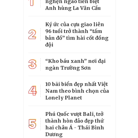
1
nghẹn ngào tiễn biệt
Anh hùng La Văn Cầu
Ký ức của cựu giao liên
2
96 tuổi trở thành “tấm
bản đồ” tìm hài cốt đồng
đội
3
“Kho báu xanh” nơi đại
ngàn Trường Sơn
10 bãi biển đẹp nhất Việt
4
Nam theo bình chọn của
Lonely Planet
Phú Quốc vượt Bali, trở
5
thành hòn đảo đẹp thứ
hai châu Á - Thái Bình
Dương