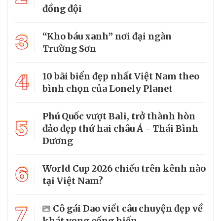
đồng đội
3
“Kho báu xanh” nơi đại ngàn
Trường Sơn
4
10 bãi biển đẹp nhất Việt Nam theo
bình chọn của Lonely Planet
Phú Quốc vượt Bali, trở thành hòn
5
đảo đẹp thứ hai châu Á - Thái Bình
Dương
6
World Cup 2026 chiếu trên kênh nào
tại Việt Nam?
7
Cô gái Dao viết câu chuyện đẹp về
khát vọng cống hiến