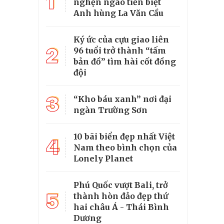
1
nghẹn ngào tiễn biệt
Anh hùng La Văn Cầu
Ký ức của cựu giao liên
2
96 tuổi trở thành “tấm
bản đồ” tìm hài cốt đồng
đội
3
“Kho báu xanh” nơi đại
ngàn Trường Sơn
10 bãi biển đẹp nhất Việt
4
Nam theo bình chọn của
Lonely Planet
Phú Quốc vượt Bali, trở
5
thành hòn đảo đẹp thứ
hai châu Á - Thái Bình
Dương