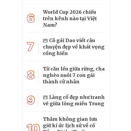
World Cup 2026 chiếu
6
trên kênh nào tại Việt
Nam?
Cô gái Dao viết câu
7
chuyện đẹp về khát vọng
cống hiến
Từ căn lều giữa rừng, cha
8
nghèo nuôi 7 con gái
thành cử nhân
9
Làng cổ đẹp như tranh
vẽ giữa lòng miền Trung
Thăm không gian lưu
10
giữ kí ức lịch sử về cố